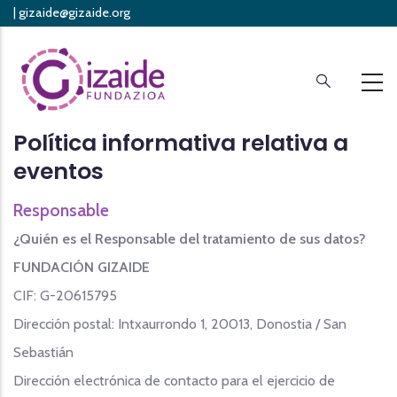
|
gizaide@gizaide.org
Skip
Protección de datos personales
to
main
content
Política informativa relativa a
eventos
Responsable
¿Quién es el Responsable del tratamiento de sus datos?
FUNDACIÓN GIZAIDE
CIF: G-20615795
Dirección postal: Intxaurrondo 1, 20013, Donostia / San
Sebastián
Dirección electrónica de contacto para el ejercicio de