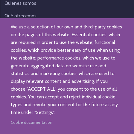
Quienes somos
Qué ofrecemos
We use a selection of our own and third-party cookies
Noticias
on the pages of this website: Essential cookies, which
Contacto
are required in order to use the website; functional
cookies, which provide better easy of use when using
the website; performance cookies, which we use to
generate aggregated data on website use and
statistics; and marketing cookies, which are used to
display relevant content and advertising. If you
choose "ACCEPT ALL", you consent to the use of all
cookies. You can accept and reject individual cookie
types and revoke your consent for the future at any
© Fundación Gizaide. Todos los derechos reservados.
time under "Settings".
Aviso legal
|
Política de Privacidad
|
Protección de datos
Cookie documentation
personales
Web desarrollada por
IBD INTERNET