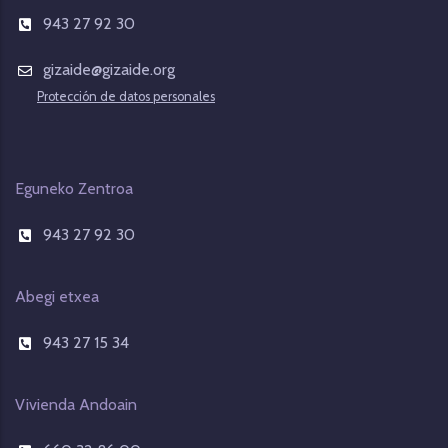
943 27 92 30
gizaide@gizaide.org
Protección de datos personales
Eguneko Zentroa
943 27 92 30
Abegi etxea
943 27 15 34
Vivienda Andoain