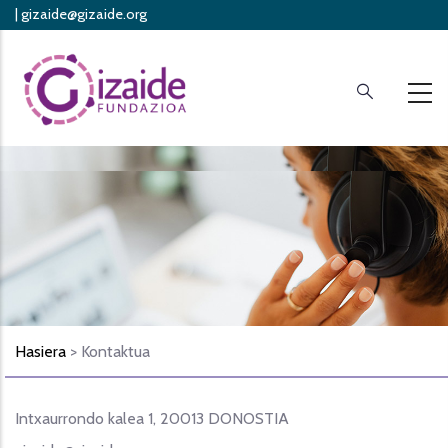
|
gizaide@gizaide.org
Skip
Protección de datos personales
to
main
content
Hasiera
> Kontaktua
Intxaurrondo kalea 1, 20013 DONOSTIA