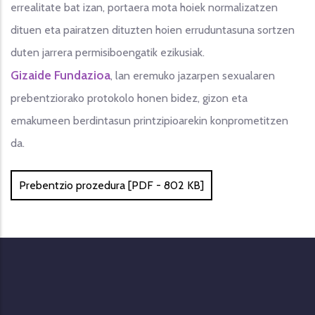
errealitate bat izan, portaera mota hoiek normalizatzen
dituen eta pairatzen dituzten hoien erruduntasuna sortzen
duten jarrera permisiboengatik ezikusiak.
Gizaide Fundazioa
, lan eremuko jazarpen sexualaren
prebentziorako protokolo honen bidez, gizon eta
emakumeen berdintasun printzipioarekin konprometitzen
da.
Prebentzio prozedura [PDF - 802 KB]