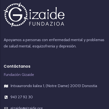
Apoyamos a personas con enfermedad mental y problemas
de salud mental, esquizofrenia y depresión.
Contáctanos
Fundación Gizaide
Intxaurrondo kalea 1, (Notre Dame) 20013 Donostia
943 27 92 30
gizaide@gizaide.org