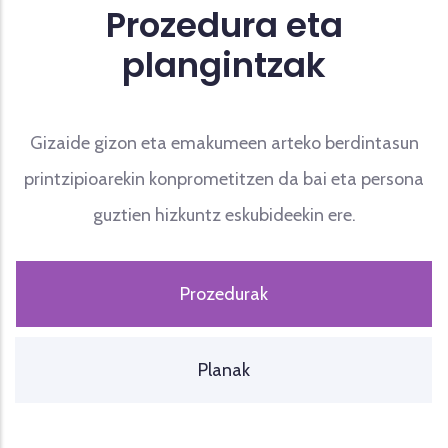
Prozedura eta
plangintzak
Gizaide gizon eta emakumeen arteko berdintasun
printzipioarekin konprometitzen da bai eta persona
guztien hizkuntz eskubideekin ere.
Prozedurak
Planak