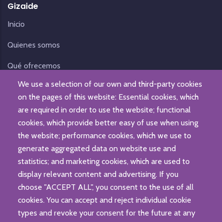
Gizaide
Inicio
Quienes somos
Qué ofrecemos
We use a selection of our own and third-party cookies
Noticias
on the pages of this website: Essential cookies, which
Contacto
are required in order to use the website; functional
cookies, which provide better easy of use when using
the website; performance cookies, which we use to
generate aggregated data on website use and
statistics; and marketing cookies, which are used to
display relevant content and advertising. If you
choose "ACCEPT ALL", you consent to the use of all
cookies. You can accept and reject individual cookie
types and revoke your consent for the future at any
© Fundación Gizaide. Todos los derechos reservados.