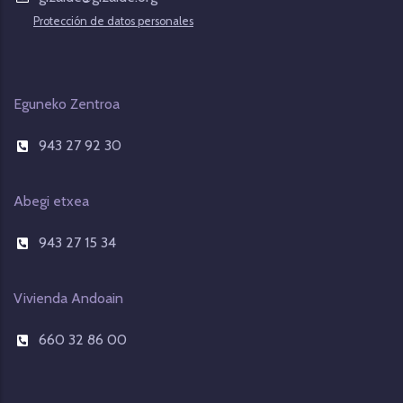
Protección de datos personales
Eguneko Zentroa
943 27 92 30
Abegi etxea
943 27 15 34
Vivienda Andoain
660 32 86 00