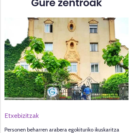
Gure zentroak
Etxebizitzak
Personen beharren arabera egokituriko ikuskaritza