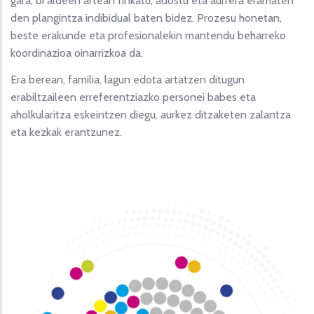
gara, bi aldeen artean finkatu, adostu eta aurrera eramaten
den plangintza indibidual baten bidez. Prozesu honetan,
beste erakunde eta profesionalekin mantendu beharreko
koordinazioa oinarrizkoa da.
Era berean, familia, lagun edota artatzen ditugun
erabiltzaileen erreferentziazko personei babes eta
aholkularitza eskeintzen diegu, aurkez ditzaketen zalantza
eta kezkak erantzunez.