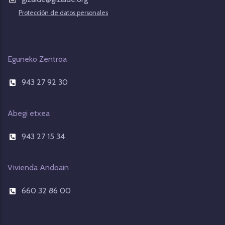
Protección de datos personales
Eguneko Zentroa
943 27 92 30
Abegi etxea
943 27 15 34
Vivienda Andoain
660 32 86 00