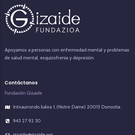
Apoyamos a personas con enfermedad mental y problemas
de salud mental, esquizofrenia y depresión.
Contáctanos
Fundación Gizaide
Intxaurrondo kalea 1, (Notre Dame) 20013 Donostia
943 27 92 30
gizaide@gizaide.org