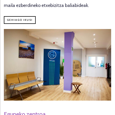
maila ezberdineko etxebizitza baliabideak.
GEHIAGO IKUSI
Eguneko zentroa