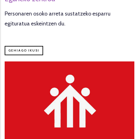
Personaren osoko arreta sustatzeko esparru
egituratua eskeintzen du.
GEHIAGO IKUSI