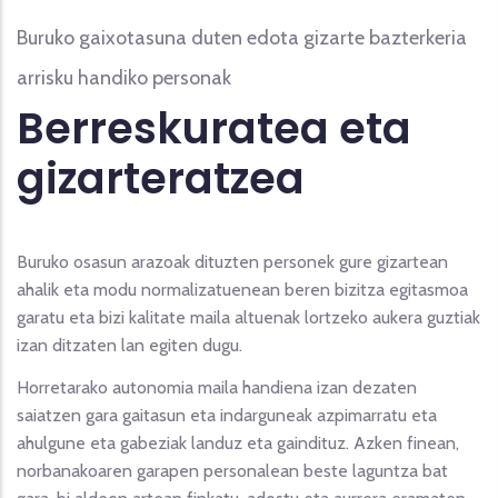
Buruko gaixotasuna duten edota gizarte bazterkeria
arrisku handiko personak
Berreskuratea eta
gizarteratzea
Buruko osasun arazoak dituzten personek gure gizartean
ahalik eta modu normalizatuenean beren bizitza egitasmoa
garatu eta bizi kalitate maila altuenak lortzeko aukera guztiak
izan ditzaten lan egiten dugu.
Horretarako autonomia maila handiena izan dezaten
saiatzen gara gaitasun eta indarguneak azpimarratu eta
ahulgune eta gabeziak landuz eta gaindituz. Azken finean,
norbanakoaren garapen personalean beste laguntza bat