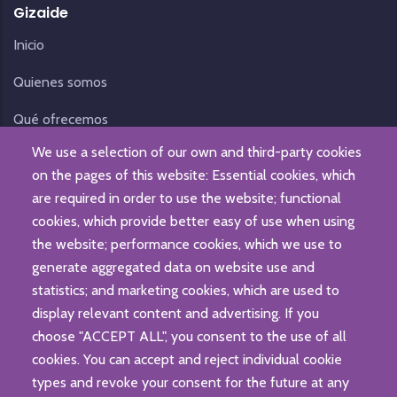
Gizaide
Inicio
Quienes somos
Qué ofrecemos
We use a selection of our own and third-party cookies
Noticias
on the pages of this website: Essential cookies, which
Contacto
are required in order to use the website; functional
cookies, which provide better easy of use when using
the website; performance cookies, which we use to
generate aggregated data on website use and
statistics; and marketing cookies, which are used to
display relevant content and advertising. If you
choose "ACCEPT ALL", you consent to the use of all
cookies. You can accept and reject individual cookie
types and revoke your consent for the future at any
© Fundación Gizaide. Todos los derechos reservados.