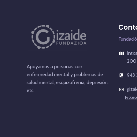
Cont
Fundació
Intx
2001
Apoyamos a personas con
enfermedad mental y problemas de
943 
salud mental, esquizofrenia, depresión,
giza
etc.
Protec