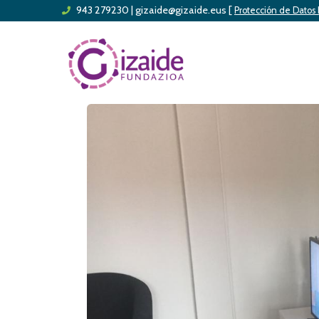
943 279230
|
gizaide@gizaide.eus
[
Skip
Protección de Datos
to
main
content