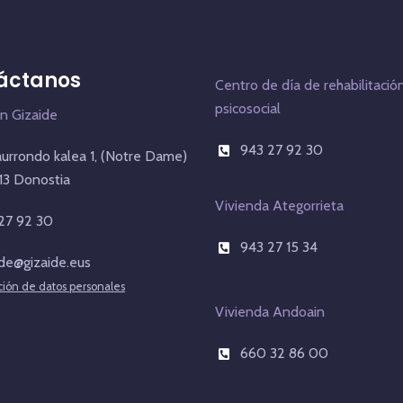
áctanos
Centro de día de rehabilitació
psicosocial
n Gizaide
943 27 92 30
aurrondo kalea 1, (Notre Dame)
3 Donostia
Vivienda Ategorrieta
27 92 30
943 27 15 34
ide@gizaide.eus
ción de datos personales
Vivienda Andoain
660 32 86 00