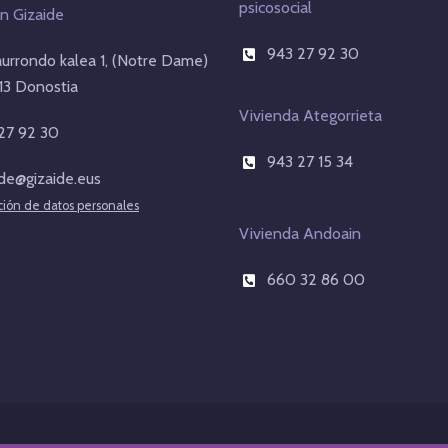
psicosocial
n Gizaide
943 27 92 30
aurrondo kalea 1, (Notre Dame)
3 Donostia
Vivienda Ategorrieta
27 92 30
943 27 15 34
ide@gizaide.eus
ción de datos personales
Vivienda Andoain
660 32 86 00