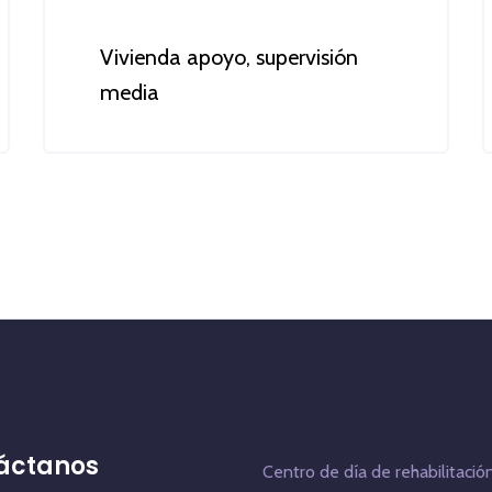
Vivienda apoyo, supervisión
media
Más información
áctanos
Centro de día de rehabilitació