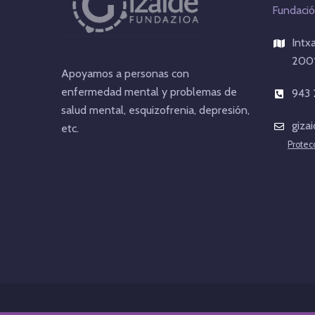
Fundació
Intx
2001
Apoyamos a personas con
enfermedad mental y problemas de
943 
salud mental, esquizofrenia, depresión,
giza
etc.
Protec