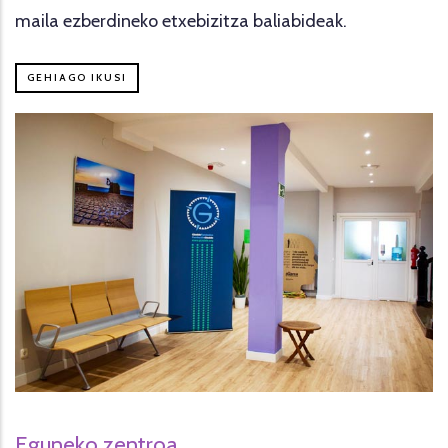
maila ezberdineko etxebizitza baliabideak.
GEHIAGO IKUSI
Eguneko zentroa