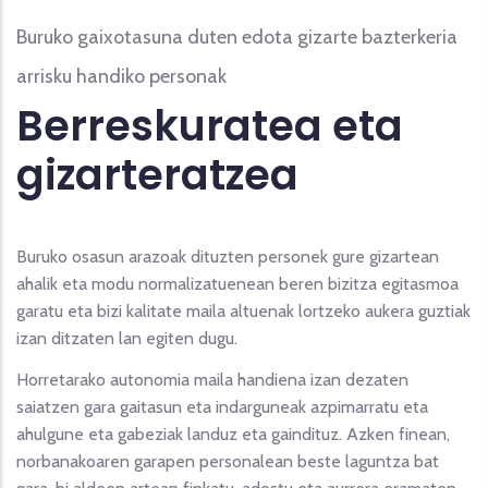
Buruko gaixotasuna duten edota gizarte bazterkeria
arrisku handiko personak
Berreskuratea eta
gizarteratzea
Buruko osasun arazoak dituzten personek gure gizartean
ahalik eta modu normalizatuenean beren bizitza egitasmoa
garatu eta bizi kalitate maila altuenak lortzeko aukera guztiak
izan ditzaten lan egiten dugu.
Horretarako autonomia maila handiena izan dezaten
saiatzen gara gaitasun eta indarguneak azpimarratu eta
ahulgune eta gabeziak landuz eta gaindituz. Azken finean,
norbanakoaren garapen personalean beste laguntza bat