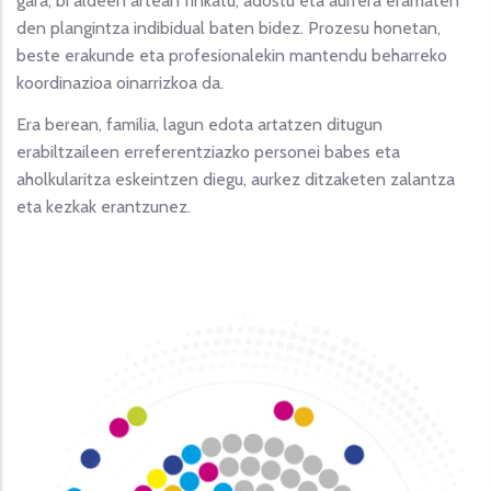
gara, bi aldeen artean finkatu, adostu eta aurrera eramaten
den plangintza indibidual baten bidez. Prozesu honetan,
beste erakunde eta profesionalekin mantendu beharreko
koordinazioa oinarrizkoa da.
Era berean, familia, lagun edota artatzen ditugun
erabiltzaileen erreferentziazko personei babes eta
aholkularitza eskeintzen diegu, aurkez ditzaketen zalantza
eta kezkak erantzunez.