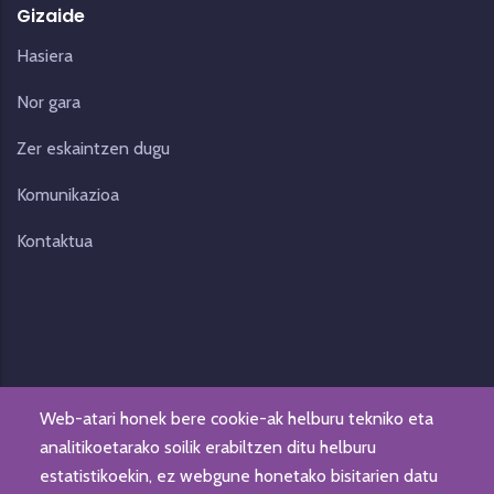
Gizaide
Hasiera
Nor gara
Zer eskaintzen dugu
Komunikazioa
Kontaktua
Web-atari honek bere cookie-ak helburu tekniko eta
analitikoetarako soilik erabiltzen ditu helburu
estatistikoekin, ez webgune honetako bisitarien datu
© Fundación Gizaide. Eskubide guztiak erreserbatuak.