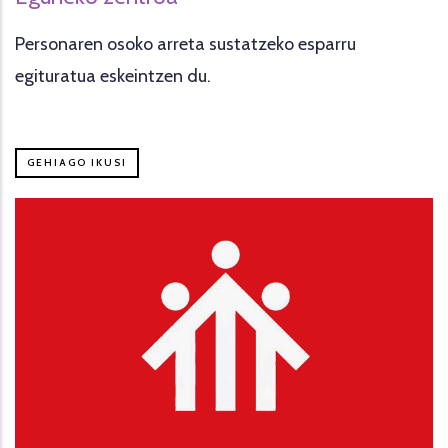
Personaren osoko arreta sustatzeko esparru
egituratua eskeintzen du.
GEHIAGO IKUSI