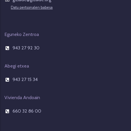
Datu pertsonalen babesa
Eguneko Zentroa
943 27 92 30
Abegi etxea
943 27 15 34
Vivienda Andoain
660 32 86 00