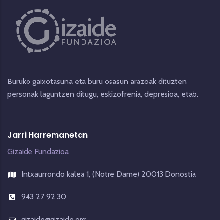
Buruko gaixotasuna eta buru osasun arazoak dituzten
personak laguntzen ditugu, eskizofrenia, depresioa, etab.
Jarri Harremanetan
Gizaide Fundazioa
Intxaurrondo kalea 1, (Notre Dame) 20013 Donostia
943 27 92 30
gizaide@gizaide.org