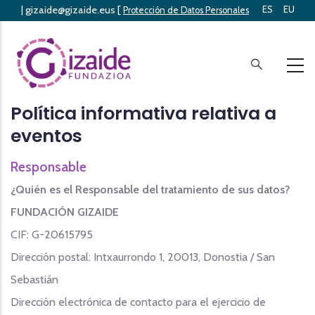
|
gizaide@gizaide.eus
[
ES
EU
Skip
Protección de Datos Personales
]
to
main
content
Política informativa relativa a
eventos
Responsable
¿Quién es el Responsable del tratamiento de sus datos?
FUNDACIÓN GIZAIDE
CIF: G-20615795
Dirección postal: Intxaurrondo 1, 20013, Donostia / San
Sebastián
Dirección electrónica de contacto para el ejercicio de