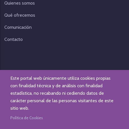
Quienes somos
Qué ofrecemos
Comunicación
Contacto
Este portal web únicamente utiliza cookies propias
con finalidad técnica y de análisis con finalidad
estadística, no recabando ni cediendo datos de
carácter personal de las personas visitantes de este
© Fundación Gizaide. Todos los derechos reservados.
sitio web.
Aviso legal
|
Política de Privacidad
|
Protección de datos
Política de Cookies
personales
Web desarrollada por
IBD INTERNET