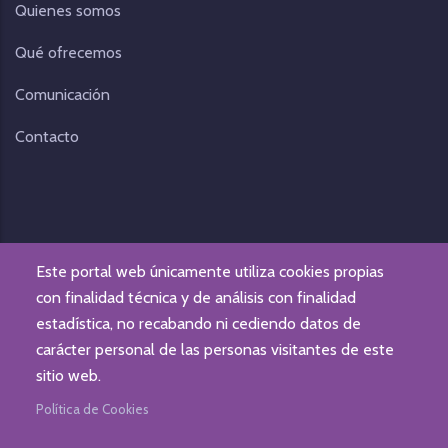
Quienes somos
Qué ofrecemos
Comunicación
Contacto
Este portal web únicamente utiliza cookies propias
con finalidad técnica y de análisis con finalidad
estadística, no recabando ni cediendo datos de
carácter personal de las personas visitantes de este
© Fundación Gizaide. Todos los derechos reservados.
sitio web.
Aviso legal
|
Política de Privacidad
|
Protección de datos
Política de Cookies
personales
Web desarrollada por
IBD INTERNET