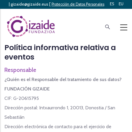
|
gizaide@gizaide.eus
[
ES
EU
Skip
Protección de Datos Personales
]
to
main
content
Política informativa relativa a
eventos
Responsable
¿Quién es el Responsable del tratamiento de sus datos?
FUNDACIÓN GIZAIDE
CIF: G-20615795
Dirección postal: Intxaurrondo 1, 20013, Donostia / San
Sebastián
Dirección electrónica de contacto para el ejercicio de