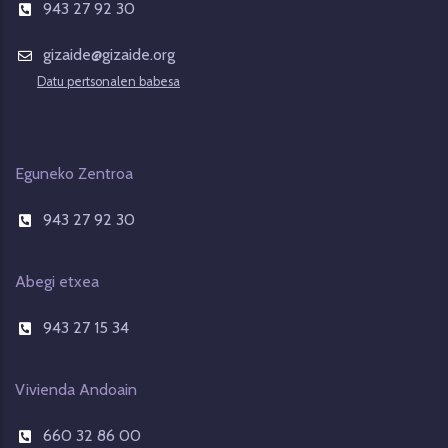
943 27 92 30
gizaide@gizaide.org
Datu pertsonalen babesa
Eguneko Zentroa
943 27 92 30
Abegi etxea
943 27 15 34
Vivienda Andoain
660 32 86 00