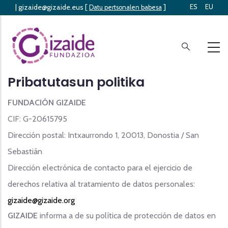
|
gizaide@gizaide.eus
[
]
ES
EU
Skip
Datu pertsonalen babesa
to
main
content
Pribatutasun politika
FUNDACIÓN GIZAIDE
CIF: G-20615795
Dirección postal: Intxaurrondo 1, 20013, Donostia / San
Sebastián
Dirección electrónica de contacto para el ejercicio de
derechos relativa al tratamiento de datos personales:
gizaide@gizaide.org
GIZAIDE
informa a de su política de protección de datos en